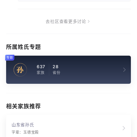
去社区查看更多讨论
所属姓氏专题
专题
637
28
孙
家族
省份
相关家族推荐
山东省孙氏
字辈：玉德宝殿