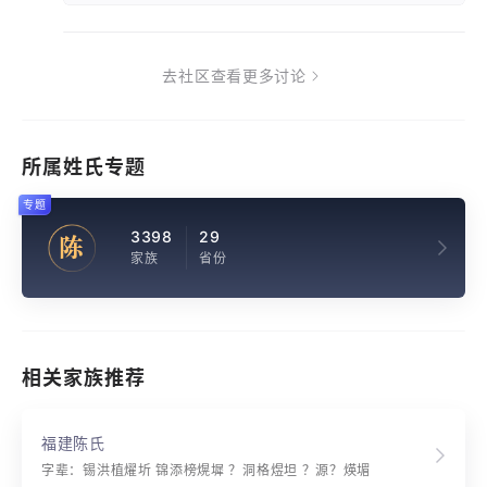
去社区查看更多讨论
所属姓氏专题
专题
3398
29
陈
家族
省份
相关家族推荐
福建陈氏
字辈：锡洪植燿圻 锦添榜熀墀 ？洞格煜坦 ？源？煐堳