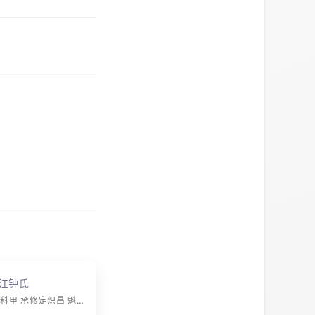
江钟氏
字辈：恢振连科甲 承修定炽昌 魁星高北斗 名士耀南唐 礼乐家声远 诗书世德长 文章辉上国 富贵永传芳