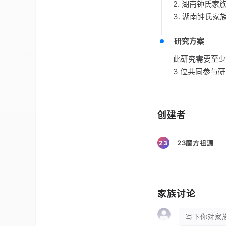
2. 湖南钟氏
3. 湖南钟氏
研究方案
此研究需要至少
3 位共同参与
创建者
23魔方祖源
23
家族讨论
写下你对家族