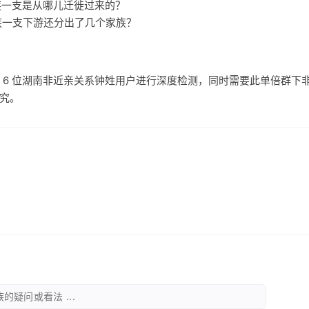
家族一支是从哪儿迁徙过来的？
家族一支下游还分出了几个家族？
 6 位湖南非近亲关系钟姓用户进行深度检测，同时需要此单倍群下
研究。
的疑问或看法 ...