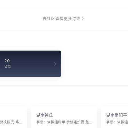
去社区查看更多讨论
20
省份
湖南钟氏
湖南岳阳平
字辈：孝友敦伦纪 仁贤庆国光 笃怀希圣哲 敷政着平康 官懋循声卓 英多运祚长 词章扬雅颂 彝叙振？常
字辈：恢振连科甲 承修定炽昌 魁星高北斗 名士耀南唐 礼乐家声远 诗书世德长