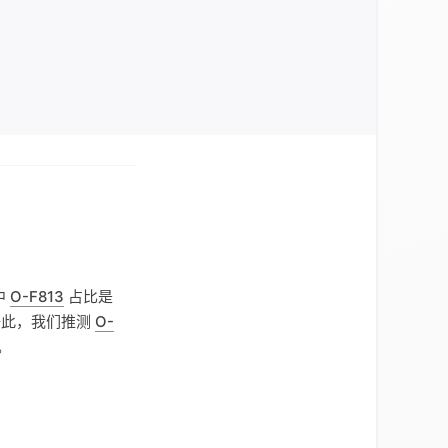
中
O-F813
占比是
。据此，我们推测
O-
。