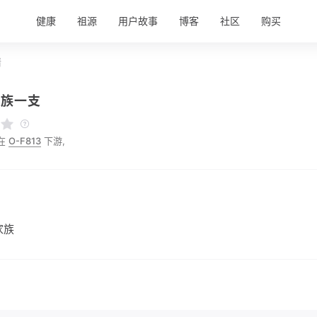
健康
祖源
用户故事
博客
社区
购买
情
家族一支
在
O-F813
下游,
家族