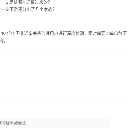
家族一支是从哪儿迁徙过来的？
家族一支下游还分出了几个家族？
 10 位中国非近亲关系何姓用户进行深度检测，同时需要此单倍群
研究。
的疑问或看法 ...