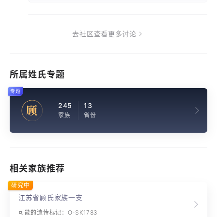
去社区查看更多讨论
所属姓氏专题
专题
245
13
顾
家族
省份
相关家族推荐
研究中
江苏省顾氏家族一支
可能的遗传标记：O-SK1783