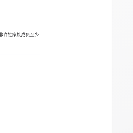
下非许姓家族成员至少