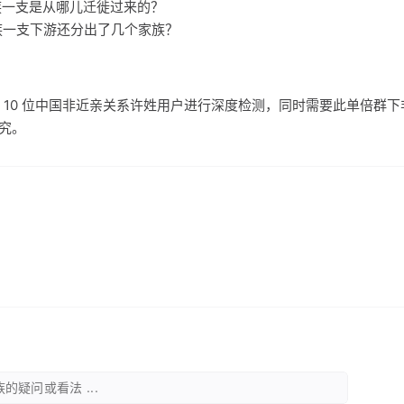
家族一支是从哪儿迁徙过来的？
家族一支下游还分出了几个家族？
 10 位中国非近亲关系许姓用户进行深度检测，同时需要此单倍群
研究。
的疑问或看法 ...