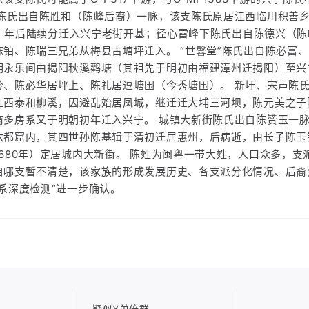
街陈氏出自陈胜和（陈峰后裔）一脉，该支陈氏原居江西临川积善
24 年后陆续分迁入兴宁老街开基；径心雷峰下陈氏出自陈德兴（
铂、陈瑞三兄弟从梅县古塘坪迁入。 “世馨堂”陈氏出自陈必富
明永乐间由揭阳秋溪鹳塘（其祖先于明初由福建漳州迁揭阳）至兴
岭、陈必华居坪上、陈礼居逗塘围（今秀塘围）。 新圩、宋声陈
江西泰和柳溪，因避乱始居凤城，继迁迁大埔三河坝，陈元美之子
裔多房系又于明朝初年迁入兴宁。 城镇大新街陈氏出自陈赞玉一
六都窟内，其四世孙陈基辑于清初迁居惠州，后病逝，由长子陈玉
680年）定居城内大新街。 陈姓为闽粤一带大姓，人口众多，支派复
自哪支暂不清楚，该家族的形成发展历史、各支派分化情况、后裔
系深度检测”进一步确认。
疑似Y单倍群