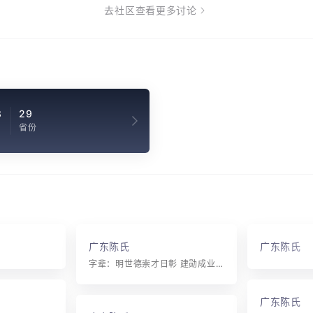
去社区查看更多讨论
8
29
省份
广东陈氏
广东陈氏
字辈：明世德崇才日彰 建勋成业振纲常 英雄荣显隆家道 庆悦扬名耀玉堂 高爵盛传昌裕泰 芬兰馥桂竞腾芳 良维基本华宏茂 继达虞廷广瑞香
广东陈氏