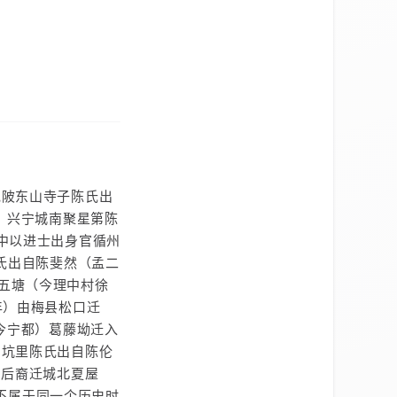
坭陂东山寺子陈氏出
 兴宁城南聚星第陈
中以进士出身官循州
氏出自陈斐然（孟二
五塘（今理中村徐
年）由梅县松口迁
今宁都）葛藤坳迁入
曾坑里陈氏出自陈伦
，后裔迁城北夏屋
氏不属于同一个历史时