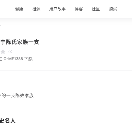
健康
祖源
用户故事
博客
社区
购买
情
兴宁陈氏家族一支
在
O-MF1388
下游,
宁的一支陈姓家族
史名人