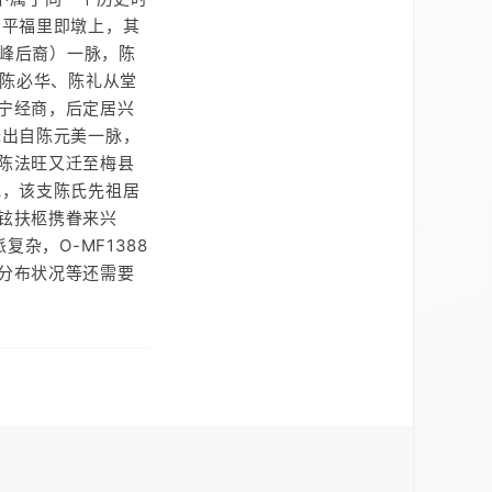
乡平福里即墩上，其
陈峰后裔）一脉，陈
、陈必华、陈礼从堂
宁经商，后定居兴
氏出自陈元美一脉，
陈法旺又迁至梅县
脉，该支陈氏先祖居
铉扶柩携眷来兴
杂，O-MF1388
分布状况等还需要