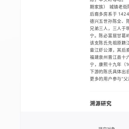
期家族） 城镇老
后裔多房系于 14
德兴五世孙陈全、陈
兄弟三人，三人于
宁。陈必富居甘葛
该支陈氏先祖原籍
畲江虾公潭，其后
福建泉州晋江县十
宁，康熙十九年（1
下游的陈氏具体出
更多的用户参与“父
溯源研究
研究对象