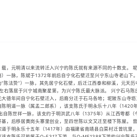
》载，元明清以来流转迁入兴宁的陈氏就有来源不同的十数支。 
）一脉，陈斌于1372年前后自宁化石壁迁至兴宁东山寺老山下。
为“陈法贽”）一脉，其先居宁化石壁，后迁江西泰和柳溪，元天历
年左右落居于兴宁城南聚星第，为兴宁陈氏最大脉派。 兴宁石马陈
元大德年间自宁化石壁迁入，后裔分迁于石马各地；坭陂东山寺坜
自陈明道一脉（属孟二郎系），该支陈氏于明永乐十八年（1420
出自陈世祥一脉，该支约于明洪武八年（1375年）从江西雩都（
开基，后移居黄岗头寨里创业，至四世陈以文又迁至楼下陈屋。 
宗道于明永乐十五年（1417年）由福建省南靖县白菜村迁曾坑里
该支陈氏可能属于O-F317下游，与O-MF1388下游的兴宁陈