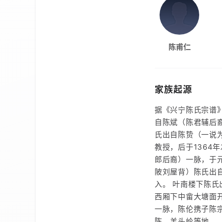
陈甫仁
家族起源
据《兴宁陈氏宗谱
自陈斌（陈君辅后裔
氏出自陈贽（一说
教授，后于1364
郎后裔）一脉，于
陂刘屋背）陈氏出
入。 叶南楼下陈氏
西厢下中畲大塘面
一脉，陈伦携子陈
陈，羊头岭等地。（