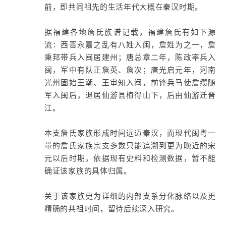
前，即共同祖先的生活年代大概在秦汉时期。
据福建各地詹氏族谱记载，福建詹氏有如下源
流：西晋永嘉之乱有八姓入闽，詹姓为之一，詹
秉邦带兵入闽居建州；唐总章二年，陈政率兵入
闽，军中有队正詹英、詹次；唐光启元年，河南
光州固始王潮、王审知入闽，前锋兵马使詹缵随
军入闽后，退居仙游县植得山下，后由仙游迁晋
江。
本支詹氏家族形成时间远迈秦汉，而现代闽粤一
带的詹氏家族宗支多数只能追溯到更为晚近的宋
元以后时期，依据现有史料和检测数据，暂不能
确证该家族的具体归属。
关于该家族更为详细的内部支系分化脉络以及更
精确的共祖时间，留待后续深入研究。