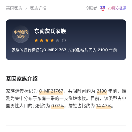
基因家族
家族详情
创建者
23魔方祖源
东南詹氏家族
东
南
詹
氏
家
族
家族的遗传标记为
O-MF21767
,
它的形成时间为
2190
年前
基因家族介绍
家族遗传标记为
O-MF21767
，共祖时间约为
2190
年前，推
测为集中分布于东南一带的一支詹姓家族。目前，该类型占中
国男性人口的比例约为
0.07%
，詹姓占比约为
14.47%
。