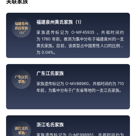
关联家族
福建泉州黄氏家族（1）
福
建
泉
州
黄
氏
家
族
家族遗传标记为 O-MF45935 ，共祖时间约
（
1
）
为 1780 年前，推测为集中分布于福建泉州的一支
黄氏家族。目前，该类型占中国男性人口的比例约
为 0.04%。
广东江氏家族
广
东
江
氏
家
族
家族遗传标记为 O-MV88960，共祖时间约为 710
年前，为集中分布于广东省等地的一支江氏家族。
浙江毛氏家族
浙
江
毛
氏
家
族
家族遗传标记为 O-MF998951，共祖时间约为