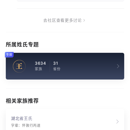
去社区查看更多讨论
所属姓氏专题
专题
3634
31
王
家族
省份
相关家族推荐
湖北省王氏
字辈：怀敦行丙道