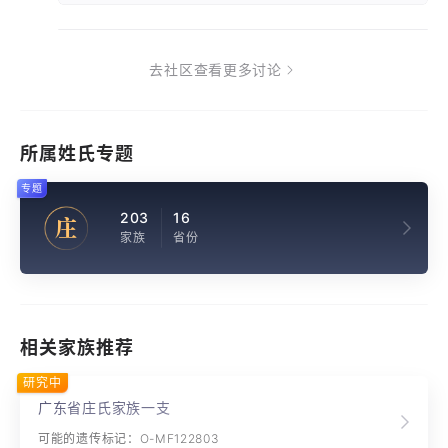
去社区查看更多讨论
所属姓氏专题
专题
203
16
庄
家族
省份
相关家族推荐
研究中
广东省庄氏家族一支
可能的遗传标记：O-MF122803