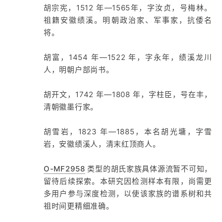
胡宗宪，1512 年—1565年，字汝贞，号梅林。
祖籍安徽绩溪。明朝政治家、军事家，抗倭名
将。
胡富，1454 年—1522 年，字永年，绩溪龙川
人，明朝户部尚书。
胡开文，1742 年—1808 年，字柱臣，号在丰，
清朝徽墨行家。
胡雪岩，1823 年—1885，本名胡光墉，字雪
岩，安徽绩溪人，清末红顶商人。
O-MF2958
类型的胡氏家族具体源流暂不可知，
留待后续探索。本研究因检测样本有限，尚需更
多用户参与深度检测，以使该家族的谱系树和共
祖时间更精细准确。