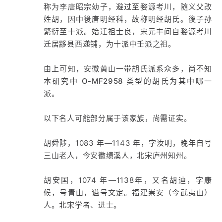
称为李唐昭宗幼子，避过至婺源考川，随义父改
姓胡，因中後唐明经科，故称明经胡氏。後子孙
繁衍至十派。始迁祖士良，宋元丰间自婺源考川
迁居黟县西递铺，为十派中壬派之祖。
由上可知，安徽黄山一带胡氏派系众多，尚不知
本研究中
O-MF2958
类型的胡氏为其中哪一
派。
以下名人可能部分属于该家族，尚需证实。
胡舜陟，1083 年—1143 年，字汝明，晚年自号
三山老人，今安徽绩溪人，北宋庐州知州。
胡安国，1074 年—1138年，又名胡迪，字康
候，号青山，谥号文定。福建崇安（今武夷山）
人。北宋学者、进士。