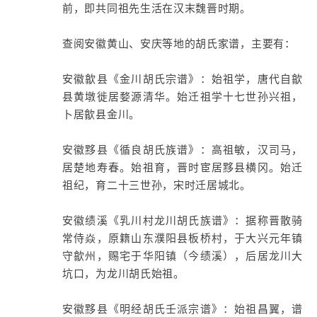
前，即共同祖先生活在汉末魏晋时期。
查阅安徽黄山、安庆等地的胡氏家谱，主要有：
安徽歙县《金川胡氏宗谱》：始祖学，唐代自歙
县黄墩徙居婺源清华。始迁祖学十七世孙兴祖，
卜居歙县金川。
安徽黟县《循良胡氏族谱》：高祖敏，汉司马，
居楚地寿春。始祖育，晋时宦居黟县横冈。始迁
祖纪，育二十三世孙，宋时迁居城北。
安徽绩溪《乳川村龙川胡氏族谱》：据称晋散骑
常侍焱，原籍山东濮阳县板桥村，于大兴元年镇
守歙州，赐宅于华阳镇（今绩溪），后居龙川大
坑口，为龙川胡氏始祖。
安徽黟县《明经胡氏壬派宗谱》：始祖昌翼，谱