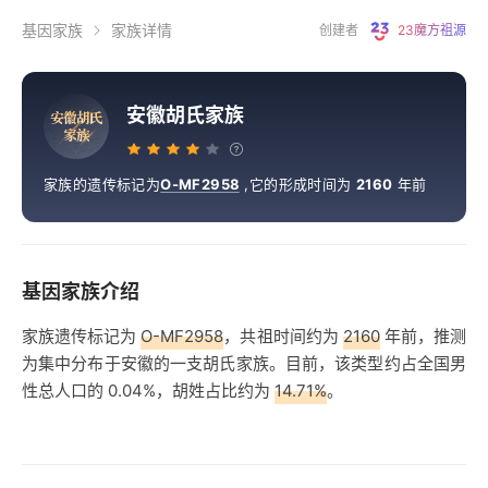
基因家族
家族详情
创建者
23魔方祖源
安徽胡氏家族
安
徽
胡
氏
家
族
家族的遗传标记为
O-MF2958
,
它的形成时间为
2160
年前
基因家族介绍
家族遗传标记为
O-MF2958
，共祖时间约为
2160
年前，推测
为集中分布于安徽的一支胡氏家族。目前，该类型约占全国男
性总人口的 0.04%，胡姓占比约为
14.71%
。