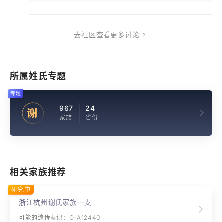
去社区查看更多讨论
所属姓氏专题
专题
967
24
谢
家族
省份
相关家族推荐
研究中
浙江杭州谢氏家族一支
可能的遗传标记：O-A12440