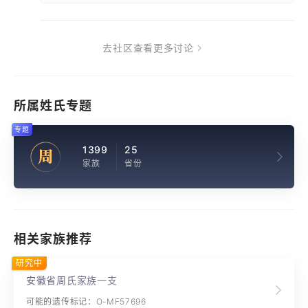
去社区查看更多讨论
所属姓氏专题
专题
1399
25
周
家族
省份
相关家族推荐
研究中
安徽省周氏家族一支
可能的遗传标记：O-MF57696