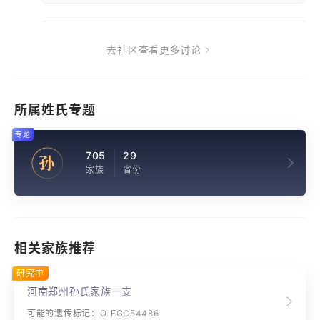
去社区查看更多讨论
所属姓氏专题
专题
705
29
孙
家族
省份
相关家族推荐
研究中
河南郑州孙氏家族一支
可能的遗传标记：O-FGC54486