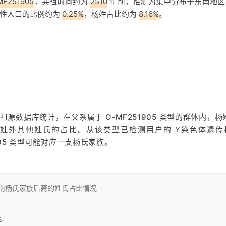
MF251905
，共祖时间约为
2510
年前，推测为集中分布于东南地区
男性人口的比例约为
0.25%
，杨姓占比约为
8.16%
。
方祖源数据库统计，在父系属于
O-MF251905
类型的群体内，杨姓占
姓外其他姓氏的占比。从该类型已检测用户的 Y染色体遗传
05
类型可能对应一支杨氏家族。
南杨氏家族后裔的
姓氏占比情况
%