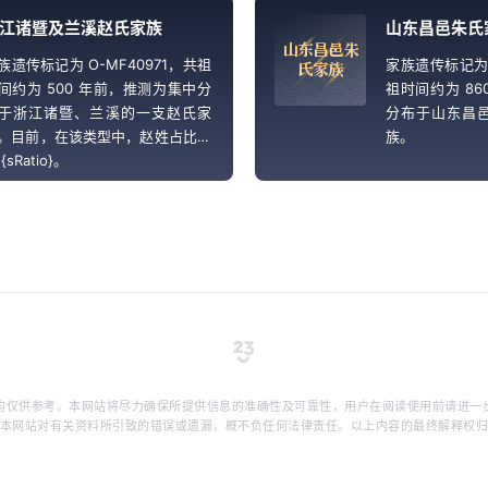
。
江诸暨及兰溪赵氏家族
山东昌邑朱氏
山
东
昌
邑
朱
族遗传标记为 O-MF40971，共祖
家族遗传标记为 
氏
家
族
间约为 500 年前，推测为集中分
祖时间约为 86
于浙江诸暨、兰溪的一支赵氏家
分布于山东昌
。目前，在该类型中，赵姓占比约
族。
{sRatio}。
均仅供参考。本网站将尽力确保所提供信息的准确性及可靠性，用户在阅读使用前请进一
本网站对有关资料所引致的错误或遗漏，概不负任何法律责任。以上内容的最终解释权