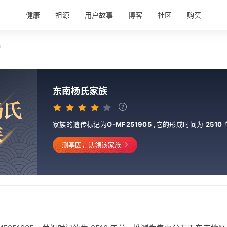
健康
祖源
用户故事
博客
社区
购买
情
东南杨氏家族
杨
氏
家族的遗传标记为
O-MF251905
,
它的形成时间为
2510
族
测基因，认领该家族