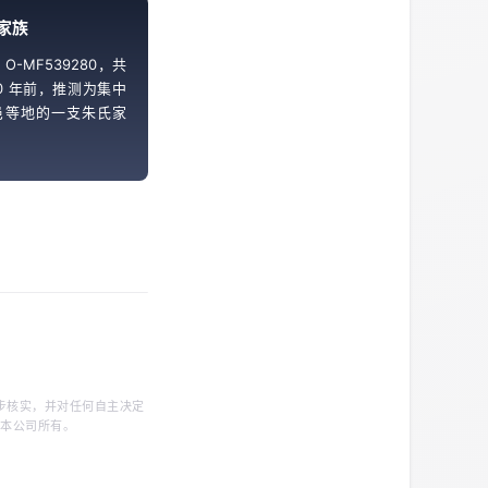
家族
O-MF539280，共
0 年前，推测为集中
邑等地的一支朱氏家
步核实，并对任何自主决定
归本公司所有。