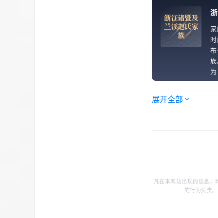
氏
浙
浙
江
诸
暨
及
兰
溪
赵
氏
家
家
族
时
布
族
为 
展开全部
凡在本网站出现的信息，
的行为负责。