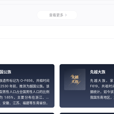
查看更多
国公族
先越大族
先
越
族遗传标记为 O-F656，共祖时间
先越大族，家
大
族
 2530 年前，推测为越国公族。该
F619，共祖时
型男性人口占全国男性人口的比例
据统计，如今该
为 1.65%，主要分布在浙江、上
我国东南地区，
、安徽、江苏、福建等东南省份，
的 4.78%，
王、陈、张、李等大姓为主要姓
国先王。