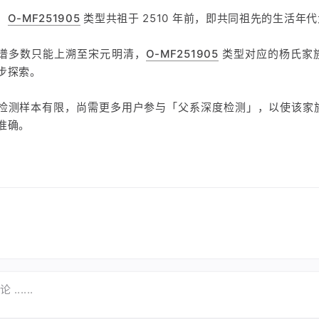
，
O-MF251905
类型共祖于 2510 年前，即共同祖先的生活年
谱多数只能上溯至宋元明清，
O-MF251905
类型对应的杨氏家
步探索。
检测样本有限，尚需更多用户参与「父系深度检测」，以使该家
准确。
......