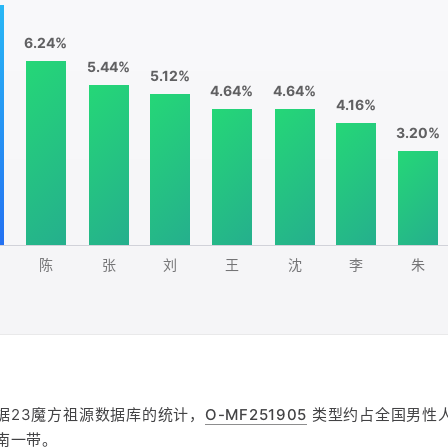
6.24%
5.44%
5.12%
4.64%
4.64%
4.16%
3.20%
陈
张
刘
王
沈
李
朱
据23魔方祖源数据库的统计，
O-MF251905
类型约占全国男性人口
南一带。