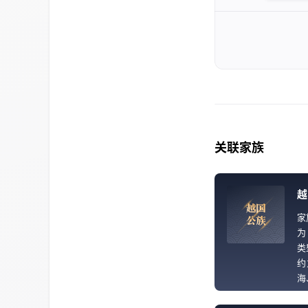
关联家族
越
越
国
家
公
族
为
类
约
海
以