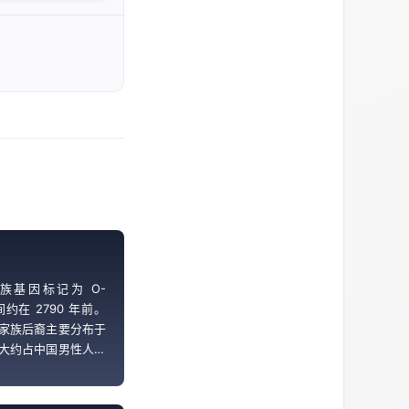
族基因标记为 O-
间约在 2790 年前。
家族后裔主要分布于
大约占中国男性人口
推测对应勾践以前的越