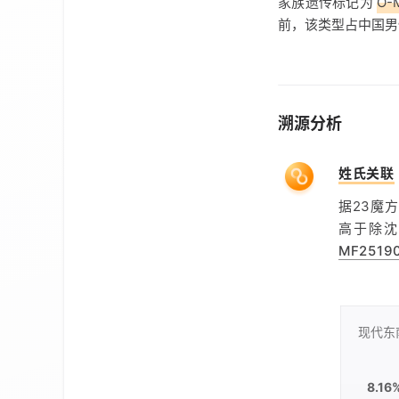
家族遗传标记为
O-
前，该类型占中国
溯源分析
姓氏关联
据23魔
高于除沈
MF2519
现代东
8.16