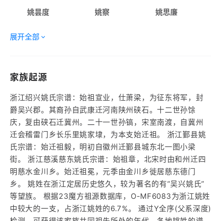
姚昙度
姚察
姚思廉
展开全部
家族起源
浙江绍兴姚氏宗谱：始祖宣业，仕萧梁，为征东将军，封
爵吴兴郡。其裔孙自武康迁河南陕州硖石。十二世孙馀
庆，复由硖石迁冀州。二十一世孙镐，宋室南渡，自冀州
迁会稽雷门乡长乐里姚家埭，为本支始迁祖。 浙江鄞县姚
氏宗谱：始迁祖毅，明初自徽州迁鄞县城东北一图小梁
街。 浙江慈溪慈东姚氏宗谱：始祖章，北宋时由和州迁四
明慈水金川乡。始迁祖冕，元季由金川乡徙居慈东德门
乡。 姚姓在浙江定居历史悠久，较为著名的有“吴兴姚氏”
等望族。 根据23魔方祖源数据库，O-MF6083为浙江姚姓
中较大的一支，占浙江姚姓的6.7%。 通过Y全序(父系深度)
检测，可获得该家族共同祖先所处的年代、各地姚姓的谱