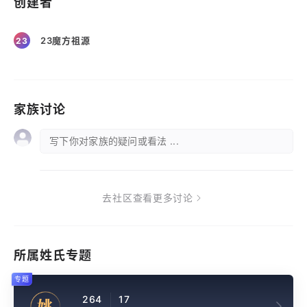
创建者
23魔方祖源
23
家族讨论
写下你对家族的疑问或看法 ...
去社区查看更多讨论
所属姓氏专题
专题
264
17
姚