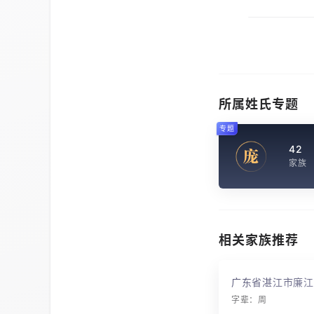
所属姓氏专题
专题
42
庞
家族
相关家族推荐
广东省湛江市廉江
字辈：周