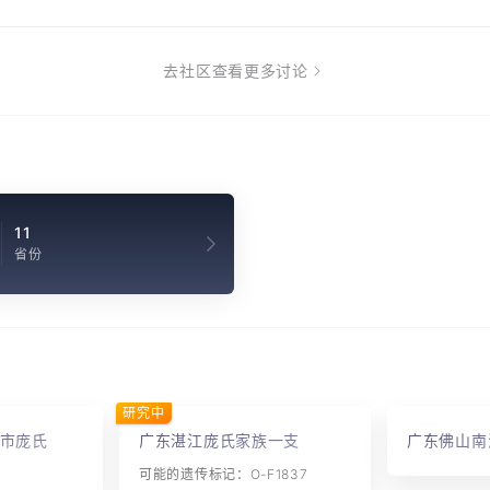
去社区查看更多讨论
11
省份
研究中
市庞氏
广东湛江庞氏家族一支
广东佛山南
可能的遗传标记：O-F1837