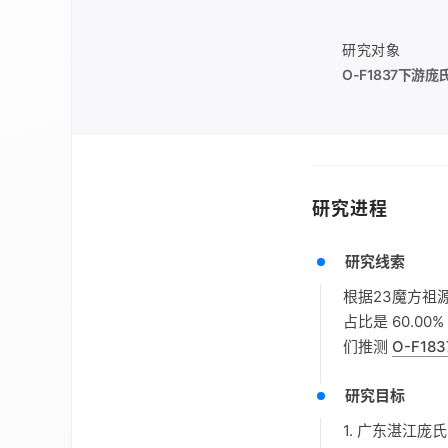
研究对象
O-F1837
下游庞
研究进程
研究线索
根据23魔方祖
占比是 60.0
们推测
O-F183
研究目标
1. 广东湛江