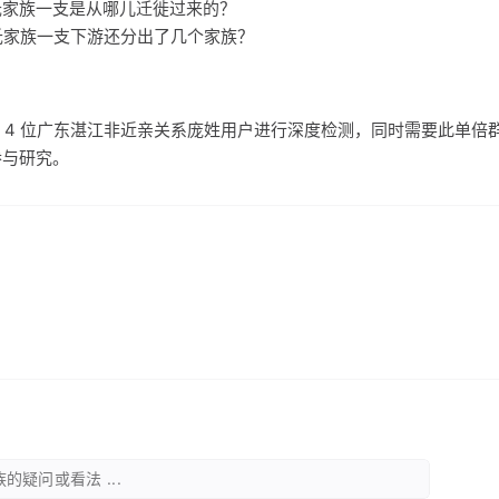
庞氏家族一支是从哪儿迁徙过来的？
庞氏家族一支下游还分出了几个家族？
 4 位广东湛江非近亲关系庞姓用户进行深度检测，同时需要此单倍
参与研究。
的疑问或看法 ...