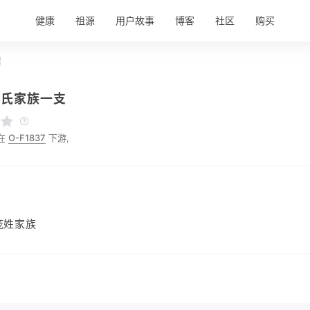
健康
祖源
用户故事
博客
社区
购买
情
庞氏家族一支
在
O-F1837
下游,
庞姓家族