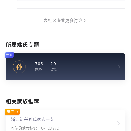
去社区查看更多讨论
所属姓氏专题
专题
705
29
孙
家族
省份
相关家族推荐
研究中
浙江绍兴孙氏家族一支
可能的遗传标记：O-F23272