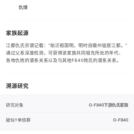
仇博
家族起源
江都仇氏宗谱记载：“始迁祖国明，明时自徽州徙居江都。”
通过父系深度检测，可获得该家族共同祖先所处的年代、
各地仇姓的谱系关系以及与其他F840姓氏的谱系关系。
溯源研究
研究对象
O-F840
下游仇氏家族
疑似Y单倍群
O-F840