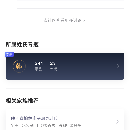
去社区查看更多讨论
所属姓氏专题
专题
244
23
韩
家族
省份
相关家族推荐
陕西省榆林市子洲县韩氏
字辈：尔久宗自佳继俊杰秀士等科中源昌盛