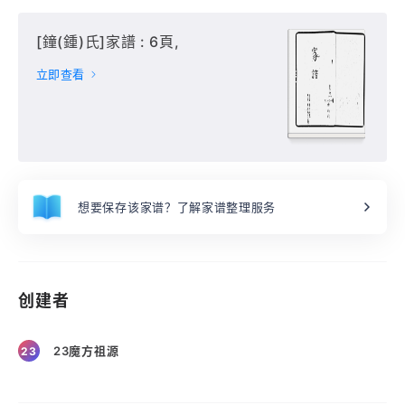
[鐘(鍾)氏]家譜 : 6頁,
立即查看
想要保存该家谱？了解家谱整理服务
创建者
23魔方祖源
23