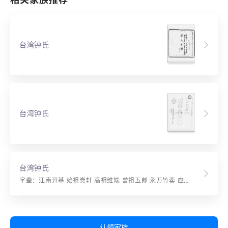
台湾钟氏
台湾钟氏
台湾钟氏
字辈：江南开基 始祖悫轩 高祖维端 曾祖五郎 永万竹奕 应顺启元 成利贞宗 观光上国 荣任循良 建功立业 名誉显扬 培养原本 正直平康 登贤选俊 喜见赓飏 家传忠厚 泽荫芬芳 友恭慈信 礼义昭彰 行仁积德 致福兆祥 才全学广 品？端庄 典谟训诰 经济文章 继承先志 克振纲常 逢时展用 辅佐赞襄 基图广大 禄寿延长 百世基昌
认领家族