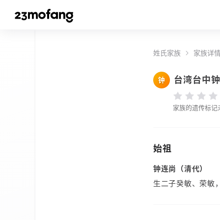
姓氏家族
家族详
台湾台中
钟
家族的遗传标记
始祖
钟连尚（清代）
生二子癸敏、荣敏