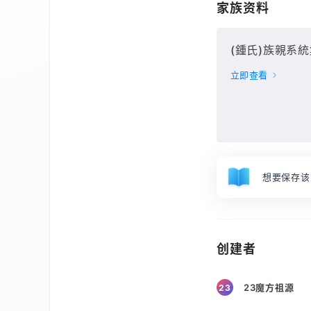
家族资料
(鍾氏)族親系統集
立即查看
想要保存该
创建者
23魔方祖源
23