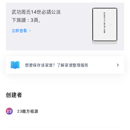
武功周氏14世必請公派
下族譜 : 3頁,
立即查看
想要保存该家谱？了解家谱整理服务
创建者
23魔方祖源
23