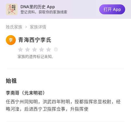
DNA里的历史 App
打开 App
登记资料，获取你的家族线索
姓氏家族
家族详情
青海西宁李氏
李
家族的遗传标记未知,
始祖
李南哥（元末明初）
任西宁州同知明，洪武四年附明，授都指挥忠显校尉，经
略河湟，后进西宁卫指挥佥事，升指挥使