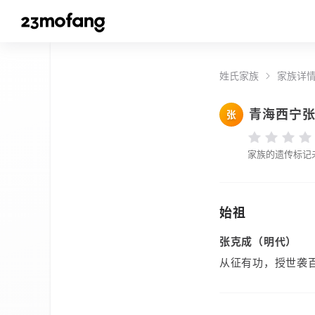
姓氏家族
家族详
青海西宁
张
家族的遗传标记
始祖
张克成（明代）
从征有功，授世袭