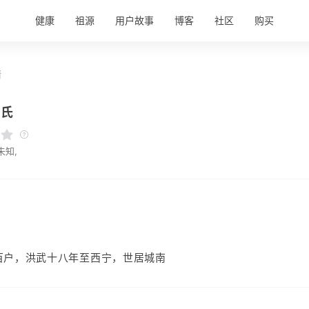
健康
祖源
用户故事
博客
社区
购买
情
张氏
未知,
百户，洪武十八年至西宁，世居城南