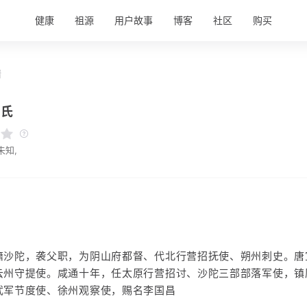
健康
祖源
用户故事
博客
社区
购买
情
李氏
未知,
籍沙陀，袭父职，为阴山府都督、代北行营招抚使、朔州刺史。唐
云州守提使。咸通十年，任太原行营招讨、沙陀三部部落军使，镇
武军节度使、徐州观察使，赐名李国昌