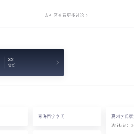
去社区查看更多讨论
8
32
省份
青海西宁李氏
夏州李氏家
遗传标记：D-Y