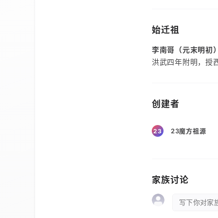
始迁祖
李南哥（元末明初
洪武四年附明，授
创建者
23魔方祖源
23
家族讨论
写下你对家族