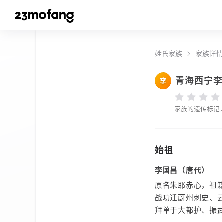
姓氏家族
家族详
青海西宁
李
家族的遗传标记
始祖
李国昌（唐代）
原名朱耶赤心，祖
战功迁蔚州刺史、
拜单于大都护、振