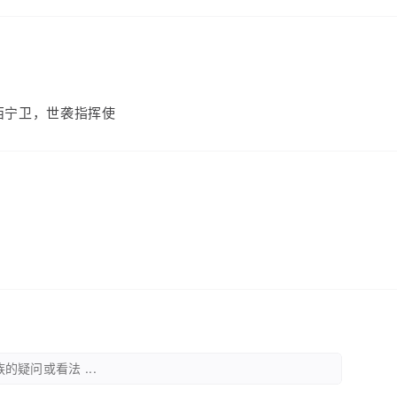
）
西宁卫，世袭指挥使
的疑问或看法 ...