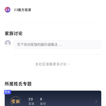
23魔方祖源
23
家族讨论
写下你对家族的疑问或看法 ...
去社区查看更多讨论
所属姓氏专题
专题
20
9
爱新
家族
省份