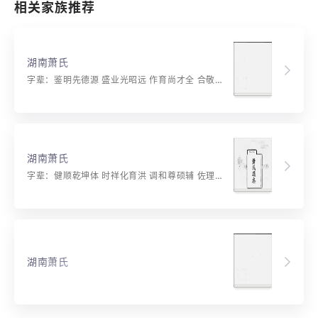
相关家族推荐
湖南萧氏
字辈：鉴明先德源 盛业光昭远 作育尚才全 合敬敦礼典 文章甲第联 科名隆俊选 道学代能传 贻泽庆长衍
湖南萧氏
字辈：健顺乾坤体 时祥化育洪 调和尊硕辅 佐理重儒躬 建立忠丞业 光扬镇武功 圭璋名仕范 节义哲人风 璧聘金阶上 辉联桂籍中 诒谋常守绪 灵秀自钟嵩 彝训家声振 典谟德泽崇 本源循序列 作述永优隆
湖南萧氏