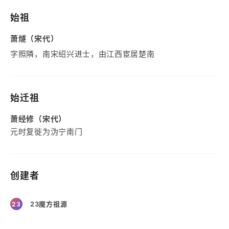
始祖
萧燧（宋代）
字照隣，南宋绍兴进士，由江西宦居楚南
始迁祖
萧经修（宋代）
元时复徙为沩宁南门
创建者
23魔方祖源
23