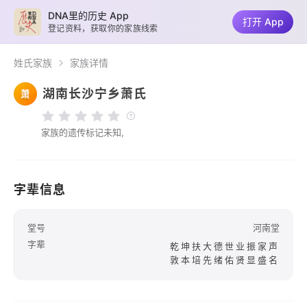
DNA里的历史 App
打开 App
登记资料，获取你的家族线索
姓氏家族
家族详情
湖南长沙宁乡萧氏
萧
家族的遗传标记未知,
字辈信息
堂号
河南堂
字辈
乾坤扶大德世业振家声
敦本培先绪佑贤显盛名