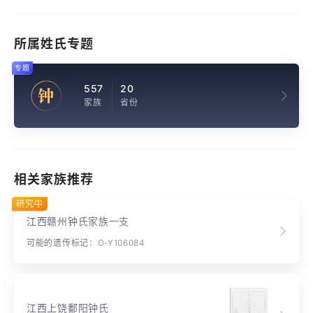
所属姓氏专题
专题
557
20
钟
家族
省份
相关家族推荐
研究中
江西赣州钟氏家族一支
可能的遗传标记：O-Y106084
江西上饶鄱阳钟氏