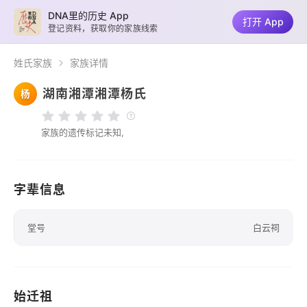
DNA里的历史 App
打开 App
登记资料，获取你的家族线索
姓氏家族
家族详情
湖南湘潭湘潭杨氏
杨
家族的遗传标记未知,
字辈信息
堂号
白云祠
始迁祖