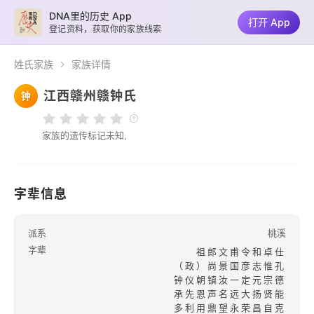
DNA里的历史 App
打开 App
登记资料，获取你的家族线索
姓氏家族
家族详情
江西赣州赣钟氏
钟
家族的遗传标记未知,
字辈信息
派系
桃溪
字辈
祖郎文甫令和卓仕
（政）尚景国彦志惟孔
钟仪朝镇汝一定元宗德
承先恩声名远大扬贤能
多利用鼎望永荣昌自克