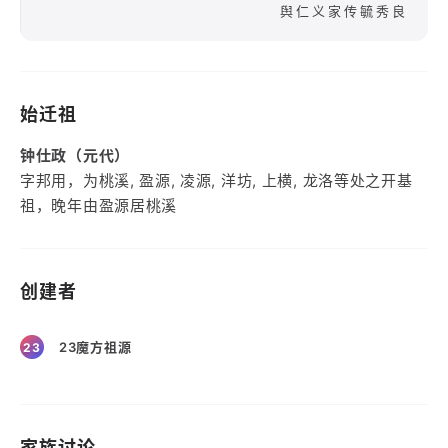
舆仁义家传毓秀良
始迁祖
钟仕政（元代）
字邦用，为桃溪, 盈源, 凌源, 洋坊, 上横, 龙洛等处之开基
祖，晚年由盈源居桃溪
创建者
23魔方祖源
23
家族讨论