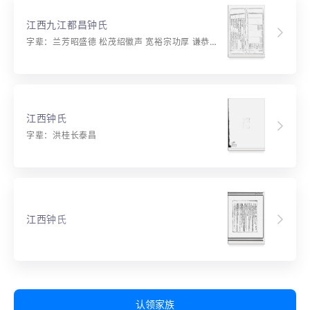
江西九江都昌钟氏
字辈：兰芳昭盛德 松茂绍徽声 宽裕宗功厚 谦恭祖道兴 经纶前代述 礼乐后人永 支分与派别 咸歌一本亲
江西钟氏
字辈：洪桂长泰昌
江西钟氏
认领家族