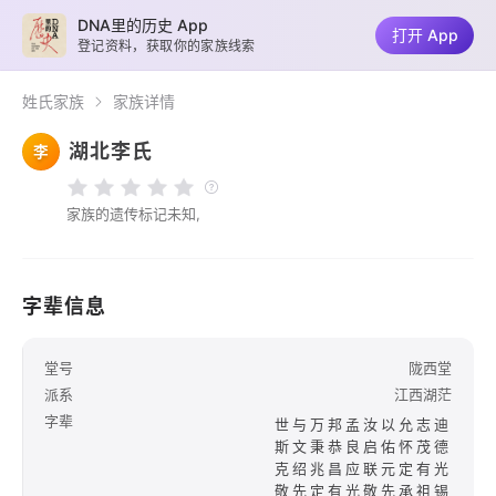
DNA里的历史 App
打开 App
登记资料，获取你的家族线索
姓氏家族
家族详情
湖北李氏
李
家族的遗传标记未知,
字辈信息
堂号
陇西堂
派系
江西湖茫
字辈
世与万邦孟汝以允志迪
斯文秉恭良启佑怀茂德
克绍兆昌应联元定有光
敬先定有光敬先承祖锡