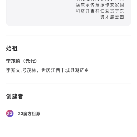
福庆永传芳振作安家国
和济开吉祥仁爱贯宇东
贤才展宏图
始祖
李茂德（元代）
字斯文,号茂林，世居江西丰城县湖茫乡
创建者
23魔方祖源
23