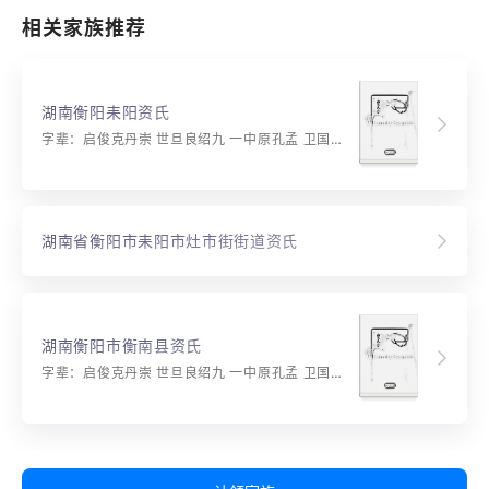
相关家族推荐
湖南衡阳耒阳资氏
字辈：启俊克丹崇 世旦良绍九 一中原孔孟 卫国辅朝廷 道义（泰）名（英）儒（襄）衍（振） 诗书万古兴 承先弘祖德 裕后焕青春 豪贤光际运 文武定乾坤
湖南省衡阳市耒阳市灶市街街道资氏
湖南衡阳市衡南县资氏
字辈：启俊克丹崇 世旦良绍九 一中原孔孟 卫国辅朝廷 道义（泰）名（英）儒（襄）衍（振） 诗书万古兴 承先弘祖德 裕后焕青春 豪贤光际运 文武定乾坤