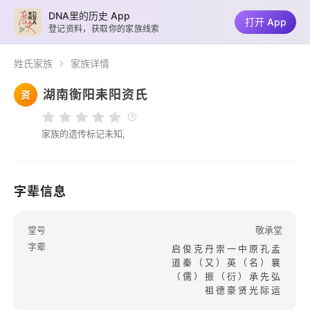
DNA里的历史 App
打开 App
登记资料，获取你的家族线索
姓氏家族
家族详情
湖南衡阳耒阳资氏
资
家族的遗传标记未知,
字辈信息
堂号
敬承堂
字辈
启俊克丹崇一中原孔孟
道秦（又）英（名）襄
（儒）振（衍）承先弘
祖德豪贤光际运