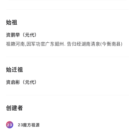
始祖
资鹏举（元代）
祖籍河南,因军功官广东韶州. 告归经湖南清泉(今衡南县)
始迁祖
资启彬（元代）
创建者
23魔方祖源
23