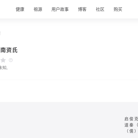
健康
祖源
用户故事
博客
社区
购买
情
衡南资氏
未知,
启俊
道秦
（儒