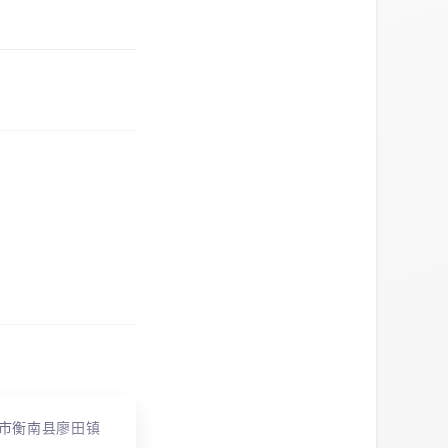
市衡南县廖田镇资