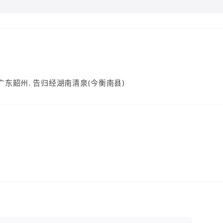
广东韶州. 告归经湖南清泉(今衡南县)