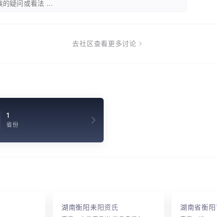
的疑问或看法 ...
去社区查看更多讨论
1
省份
湖南衡阳耒阳资氏
湖南省衡阳