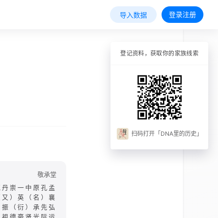
登录注册
导入数据
登记资料，获取你的家族线索
扫码打开「DNA里的历史」
敬承堂
克丹崇一中原孔孟
（又）英（名）襄
）振（衍）承先弘
祖德豪贤光际运