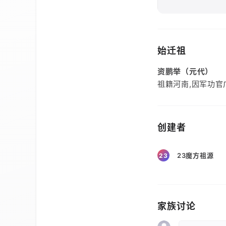
始迁祖
资鹏举（元代）
祖籍河南,因军功官
创建者
23魔方祖源
23
家族讨论