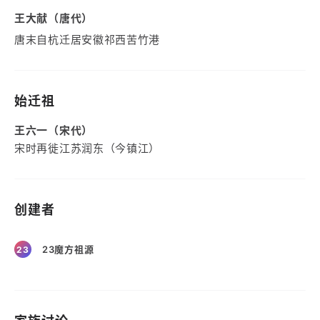
王大献（唐代）
唐末自杭迁居安徽祁西苦竹港
始迁祖
王六一（宋代）
宋时再徙江苏润东（今镇江）
创建者
23魔方祖源
23