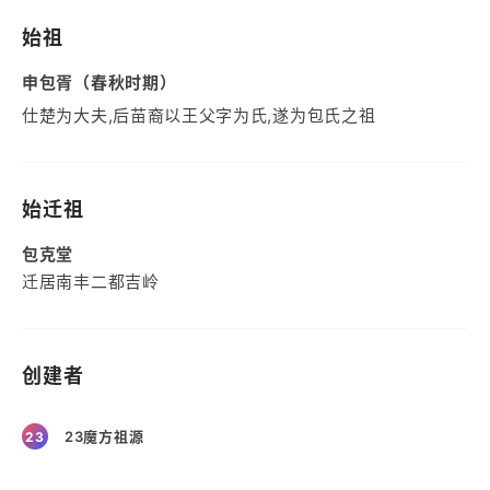
始祖
申包胥（春秋时期）
仕楚为大夫,后苗裔以王父字为氏,遂为包氏之祖
始迁祖
包克堂
迁居南丰二都吉岭
创建者
23魔方祖源
23