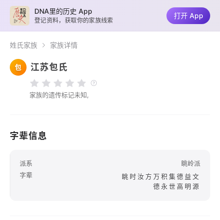
DNA里的历史 App
打开 App
登记资料，获取你的家族线索
姓氏家族
家族详情
江苏包氏
包
家族的遗传标记未知,
字辈信息
派系
眺岭派
字辈
眺时汝方万积集德益文
德永世高明源