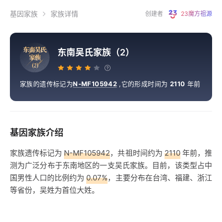
基因家族
家族详情
创建者
23魔方祖源
东
南
吴
氏
东南吴氏家族（2）
家
族
（
2
）
家族的遗传标记为
N-MF105942
,
它的形成时间为
2110
年前
基因家族介绍
家族遗传标记为
N-MF105942
，共祖时间约为
2110
年前，推
测为广泛分布于东南地区的一支吴氏家族。目前，该类型占中
国男性人口的比例约为
0.07%
，主要分布在台湾、福建、浙江
等省份，吴姓为首位大姓。