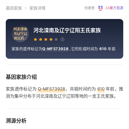
基因家族
家族详情
创建者
23魔方祖源
河
北
滦
南
河北滦南及辽宁辽阳王氏家族
及
辽
宁
辽
阳
王
氏
.
.
.
家族的遗传标记为
Q-MF573928
,
它的形成时间为
610
年前
基因家族介绍
家族遗传标记为
Q-MF573928
，共祖时间约为
610
年前，推
测为集中分布于河北滦南及辽宁辽阳等地的一支王氏家族。
溯源分析