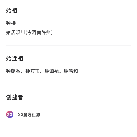
始祖
钟接
始居颖川(今河南许州)
始迁祖
钟朝香、钟万玉、钟源禄、钟鸣和
创建者
23魔方祖源
23