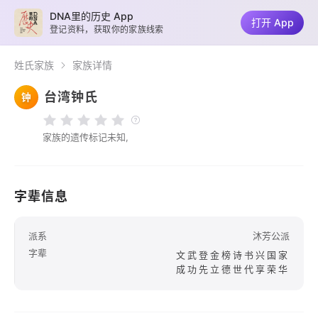
DNA里的历史 App
打开 App
登记资料，获取你的家族线索
姓氏家族
家族详情
台湾钟氏
钟
家族的遗传标记未知,
字辈信息
派系
沐芳公派
字辈
文武登金榜诗书兴国家
成功先立德世代享荣华