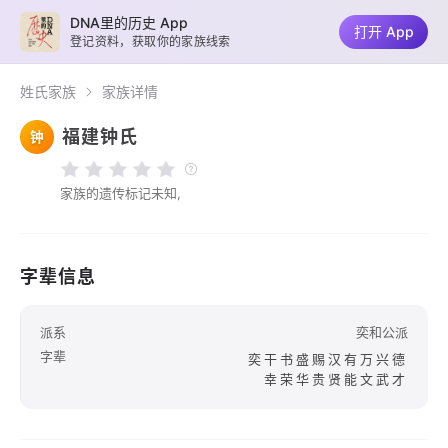
DNA里的历史 App
打开 App
登记资料，获取你的家族线索
姓氏家族
家族详情
福建钟氏
钟
家族的遗传标记未知,
字辈信息
派系
奕和公派
字辈
奕干书盛赐汉有万兴德
幸荣华贵贤能文武才