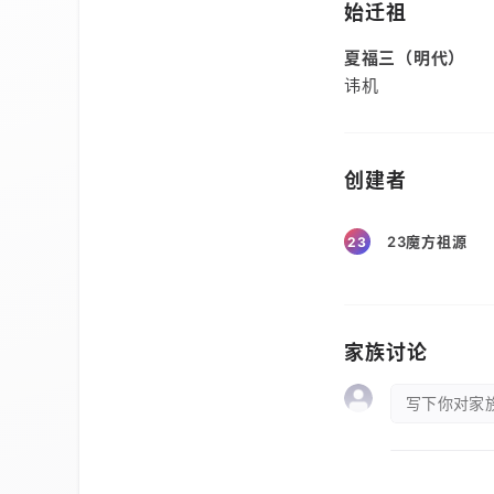
始迁祖
夏福三（明代）
讳机
创建者
23魔方祖源
23
家族讨论
写下你对家族