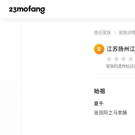
姓氏家族
家族详
江苏扬州
夏
家族的遗传标记
始祖
夏千
徙凤阳之马家舖