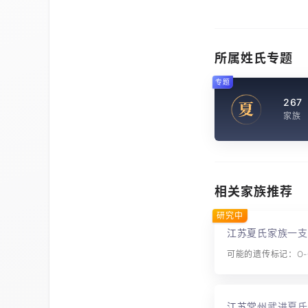
所属姓氏专题
专题
267
夏
家族
相关家族推荐
研究中
江苏夏氏家族一支
可能的遗传标记：O-C
江苏常州武进夏氏