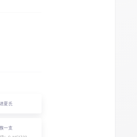
进夏氏
族一支