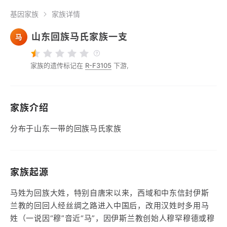
基因家族
家族详情
山东回族马氏家族一支
马
家族的遗传标记在
R-F3105
下游,
家族介绍
分布于山东一带的回族马氏家族
家族起源
马姓为回族大姓，特别自唐宋以来，西域和中东信封伊斯
兰教的回回人经丝绸之路进入中国后，改用汉姓时多用马
姓（一说因“穆”音近“马”，因伊斯兰教创始人穆罕穆德或穆