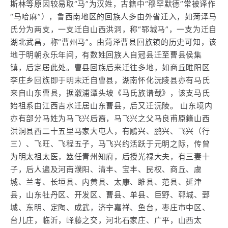
斯林等原因较易取“马”为汉姓，古籍中“穆罕默德”常被译作
“马哈麻”），鲁西南地区的回族人多由外省迁入，如菏泽马
氏分为两支，一支迁自山西洪洞，称“郓城马”，一支为迁自
湖北武昌，称“曹州马”。由菏泽曹县回族镇的历史可知，该
地于明朝永乐年间，有数姓回族人自冠县迁至曹县侯集
镇，后定居此处。曹县回族后来迁往多地，如商丘睢阳区
李庄乡回族即于明末迁自曹县，湖南怀化沅陵县亦有马氏
来自山东曹县，据溆浦潭头坡《马氏族谱载》，该支马氏
始祖系由江西吉水迁居山东曹县，后又迁沅陵。 山东境内
亦有部分马姓为马飞兴后裔，马飞兴之父马良甫原籍山西
洪洞县西二十五里马家大屯人，有鵰兴、鹏兴、飞兴（行
三）、飞旺、飞程五子，马飞兴约活跃于元明之际，传曾
为明太祖太医，筮任青州知府，后授光禄大夫，有三妻十
子，后人遍及河南濮阳、清丰、宝丰、民权、商丘、虞
城、兰考、长垣县、内黄县、太康、雎县、范县、延津
县，山东牡丹区、开发区、曹县、单县、巨野、郓城、鄄
城、东明、定陶、成武，济宁嘉祥、鱼台，枣庄市中区、
台儿庄，临沂，峄藤之交，河北石家庄、广平，山西太