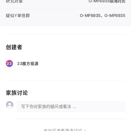
研究对象
O-MF6935
镇海刘氏
疑似Y单倍群
O-MF6935
、
O-MF6935
创建者
23魔方祖源
23
家族讨论
写下你对家族的疑问或看法 ...
去社区查看更多讨论