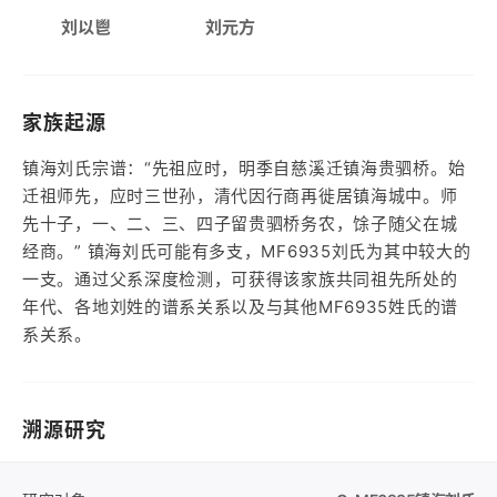
刘以鬯
刘元方
家族起源
镇海刘氏宗谱：“先祖应时，明季自慈溪迁镇海贵驷桥。始
迁祖师先，应时三世孙，清代因行商再徙居镇海城中。师
先十子，一、二、三、四子留贵驷桥务农，馀子随父在城
经商。” 镇海刘氏可能有多支，MF6935刘氏为其中较大的
一支。通过父系深度检测，可获得该家族共同祖先所处的
年代、各地刘姓的谱系关系以及与其他MF6935姓氏的谱
系关系。
溯源研究