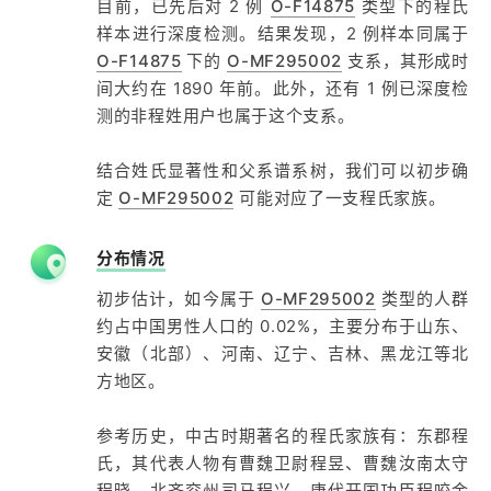
目前，已先后对 2 例
O-F14875
类型下的程氏
样本进行深度检测。结果发现，2 例样本同属于
O-F14875
下的
O-MF295002
支系，其形成时
间大约在 1890 年前。此外，还有 1 例已深度检
测的非程姓用户也属于这个支系。
结合姓氏显著性和父系谱系树，我们可以初步确
定
O-MF295002
可能对应了一支程氏家族。
分布情况
初步估计，如今属于
O-MF295002
类型的人群
约占中国男性人口的 0.02%，主要分布于山东、
安徽（北部）、河南、辽宁、吉林、黑龙江等北
方地区。
参考历史，中古时期著名的程氏家族有：东郡程
氏，其代表人物有曹魏卫尉程昱、曹魏汝南太守
程晓、北齐兖州司马程兴、唐代开国功臣程咬金