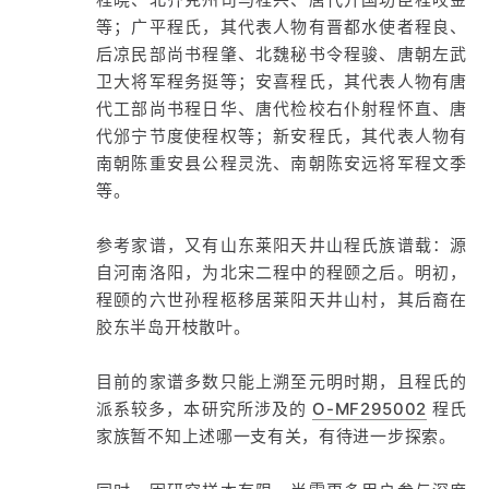
等；广平程氏，其代表人物有晋都水使者程良、
后凉民部尚书程肇、北魏秘书令程骏、唐朝左武
卫大将军程务挺等；安喜程氏，其代表人物有唐
代工部尚书程日华、唐代检校右仆射程怀直、唐
代邠宁节度使程权等；新安程氏，其代表人物有
南朝陈重安县公程灵洗、南朝陈安远将军程文季
等。
参考家谱，又有山东莱阳天井山程氏族谱载：源
自河南洛阳，为北宋二程中的程颐之后。明初，
程颐的六世孙程柩移居莱阳天井山村，其后裔在
胶东半岛开枝散叶。
目前的家谱多数只能上溯至元明时期，且程氏的
派系较多，本研究所涉及的
O-MF295002
程氏
家族暂不知上述哪一支有关，有待进一步探索。