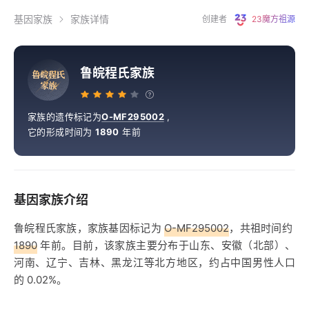
基因家族
家族详情
创建者
23魔方祖源
鲁皖程氏家族
鲁
皖
程
氏
家
族
家族的遗传标记为
O-MF295002
,
它的形成时间为
1890
年前
基因家族介绍
鲁皖程氏家族，家族基因标记为
O-MF295002
，共祖时间约
1890
年前。目前，该家族主要分布于山东、安徽（北部）、
河南、辽宁、吉林、黑龙江等北方地区，约占中国男性人口
的 0.02%。