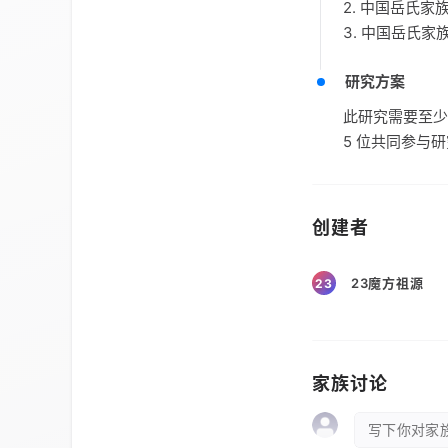
2. 中国岳氏
3. 中国岳氏
研究方案
此研究需要至少
5 位共同参与
创建者
23魔方祖源
23
家族讨论
写下你对家族