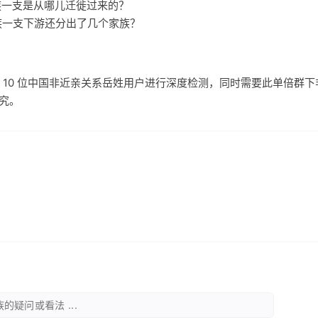
家族一支是从哪儿迁徙过来的？
家族一支下游还分出了几个家族？
 10 位中国非近亲关系岳姓用户进行深度检测，同时需要此单倍群
研究。
的疑问或看法 ...