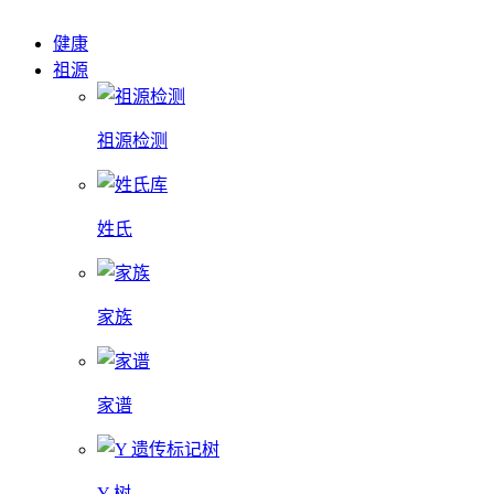
健康
祖源
祖源检测
姓氏
家族
家谱
Y 树