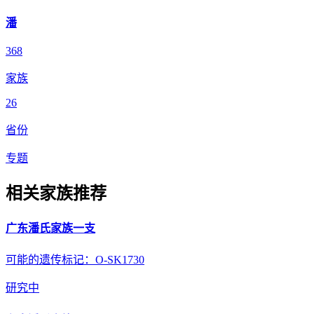
潘
368
家族
26
省份
专题
相关家族推荐
广东潘氏家族一支
可能的遗传标记：O-SK1730
研究中