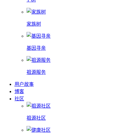
家族树
基因寻亲
祖源服务
用户故事
博客
社区
祖源社区