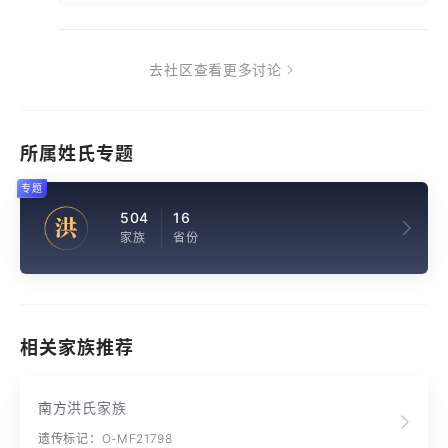
去社区查看更多讨论
所属姓氏专题
专题
504
16
洪
家族
省份
相关家族推荐
南方洪氏家族
遗传标记：O-MF21798