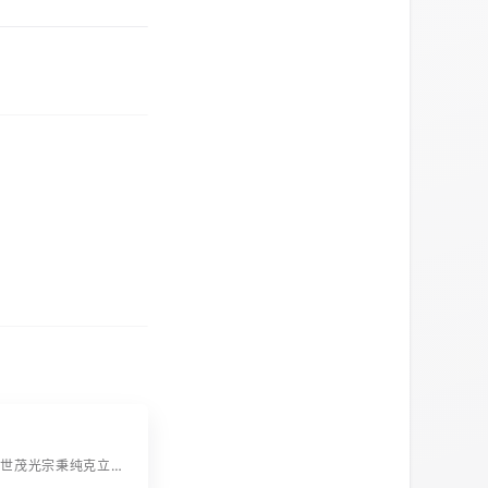
字辈：嘉文元世茂光宗秉纯克立承端正熙照启良能鸿学？馀瑞永继大昌荣