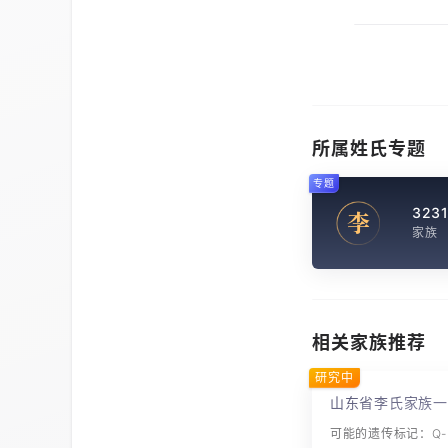
所属姓氏专题
专题
323
李
家族
相关家族推荐
研究中
山东省李氏家族一
可能的遗传标记：Q-F