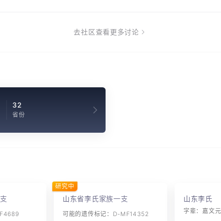
去社区查看更多讨论
1
32
省份
研究中
支
山东省李氏家族一支
山东李氏
4689
可能的遗传标记：D-MF14352