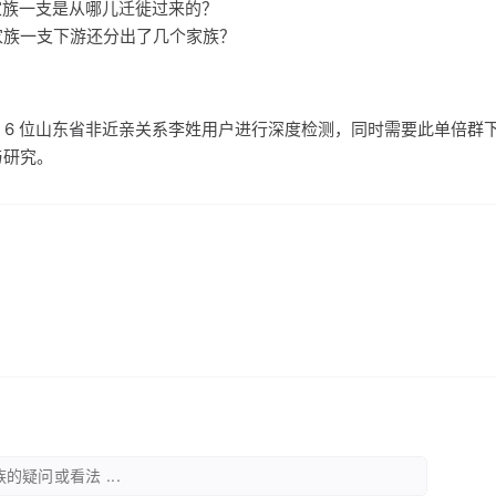
氏家族一支是从哪儿迁徙过来的？
氏家族一支下游还分出了几个家族？
 6 位山东省非近亲关系李姓用户进行深度检测，同时需要此单倍群
与研究。
的疑问或看法 ...