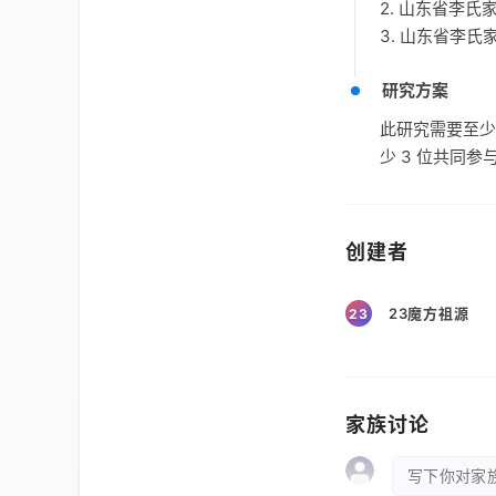
2. 山东省李
3. 山东省李
研究方案
此研究需要至少
少 3 位共同参
创建者
23魔方祖源
23
家族讨论
写下你对家族