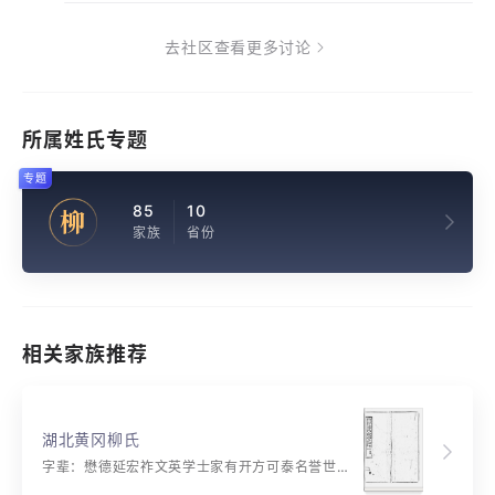
去社区查看更多讨论
所属姓氏专题
专题
85
10
柳
家族
省份
相关家族推荐
湖北黄冈柳氏
字辈：懋德延宏祚文英学士家有开方可泰名誉世光华 继述辉先绪相传重守成贤才征焕发凤藻锡恩荣