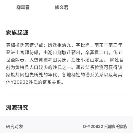
柳森春
柳义君
家族起源
黄梅柳氏宗谱记载：始迁祖清九，字松尚，南宋宁宗三年
登进士官拜侍郎，由湖口荆墩迁蕲州，卒葬枫口山。传五
世至熙春，入赘黄梅考田吴氏，后迁小溪山定居。 柳姓目
前为黄梅县人口较多的姓氏之一。通过父系检测可获得该
家族共同祖先所处的年代、各地柳姓的谱系关系以及与其
他Y20932姓氏的谱系关系。
溯源研究
研究对象
O-Y20932
下游柳氏家族