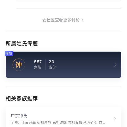
去社区查看更多讨论
所属姓氏专题
专题
557
20
钟
家族
省份
相关家族推荐
广东钟氏
字辈：江南开基 始祖悫轩 高祖维端 曾祖五郎 永万竹奕 应顺启元 成利贞宗 观光上国 荣任循良 建功立业 名誉显扬 培养原本 正直平康 登贤选俊 喜见赓飏 家传忠厚 泽荫芬芳 友恭慈信 礼义昭彰 行仁积德 致福兆祥 才全学广 品？端庄 典谟训诰 经济文章 继承先志 克振纲常 逢时展用 辅佐赞襄 基图广大 禄寿延长 百世基昌